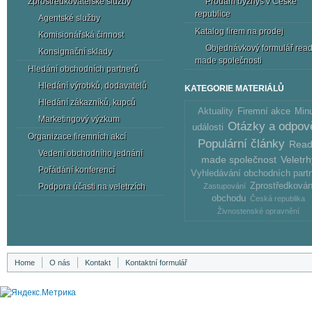
Zprostředkovatelské služby
Prodám byznys v České
republice
Agentské služby
Katalog firem na prodej
Komisionářská činnost
Objednávkový formulář read
Konsignační sklady
made ​​společnosti
Hledání obchodních partnerů
Hledání výrobků, dodavatelů
KATEGORIE MATERIÁLŮ
Hledání zákazníků, kupců
Firemní akce
Min
Aktuality
Marketingový výzkum
Otázky a odpov
události
Organizace firemních akcí
Populární články
Read
Vedení obchodního jednání
made ​​společnost
Veletrh
Pořádání konferencí
Vyhledávání obchodních part
Zprostředkován
Podpora účasti na veletrzích
Zastupování
obchodu
Česká republika
Živnostenské opravnění
Home
O nás
Kontakt
Kontaktní formulář