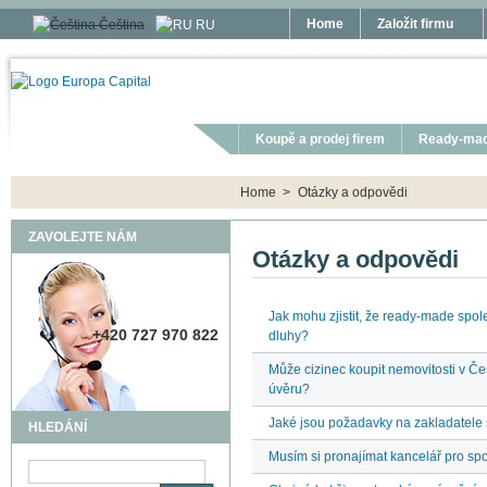
Přejít k hlavnímu obsahu
Home
Založit firmu
Čeština
RU
Koupě a prodej firem
Ready-mad
You are here:
Home
>
Otázky a odpovědi
ZAVOLEJTE NÁM
Otázky a odpovědi
Jak mohu zjistit, že ready-made spol
+420 727 970 822
dluhy?
Může cizinec koupit nemovitosti v Č
úvěru?
Jaké jsou požadavky na zakladatele 
HLEDÁNÍ
Musím si pronajímat kancelář pro sp
Hledat