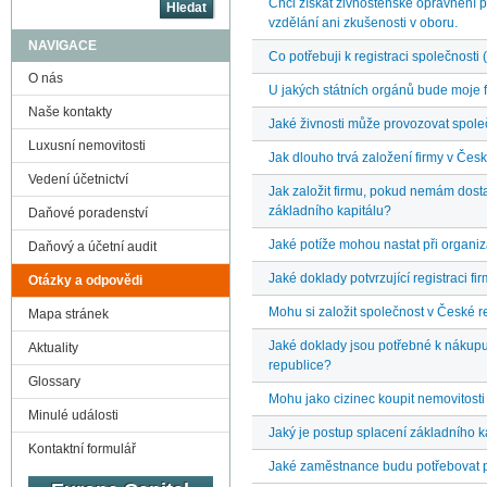
Chci získat živnostenské oprávnění 
vzdělání ani zkušenosti v oboru.
NAVIGACE
Co potřebuji k registraci společnosti 
O nás
U jakých státních orgánů bude moje 
Naše kontakty
Jaké živnosti může provozovat spole
Luxusní nemovitosti
Jak dlouho trvá založení firmy v Čes
Vedení účetnictví
Jak založit firmu, pokud nemám dosta
základního kapitálu?
Daňové poradenství
Jaké potíže mohou nastat při organi
Daňový a účetní audit
Jaké doklady potvrzující registraci f
Otázky a odpovědi
Mohu si založit společnost v České r
Mapa stránek
Jaké doklady jsou potřebné k nákup
Aktuality
republice?
Glossary
Mohu jako cizinec koupit nemovitosti
Minulé události
Jaký je postup splacení základního k
Kontaktní formulář
Jaké zaměstnance budu potřebovat p