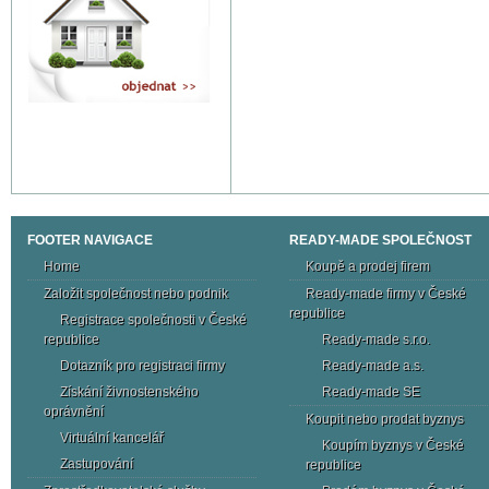
FOOTER NAVIGACE
READY-MADE SPOLEČNOST
Home
Koupě a prodej firem
Založit společnost nebo podnik
Ready-made firmy v České
republice
Registrace společnosti v České
republice
Ready-made s.r.o.
Dotazník pro registraci firmy
Ready-made a.s.
Získání živnostenského
Ready-made SE
oprávnění
Koupit nebo prodat byznys
Virtuální kancelář
Koupím byznys v České
Zastupování
republice