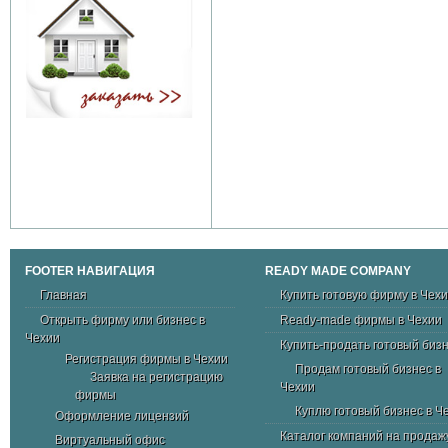
FOOTER НАВИГАЦИЯ
READY MADE COMPANY
Главная
Купить готовую фирму в Чех
Открыть фирму или бизнес в
Ready-made фирмы в Чехии
Чехии
Купить-продать готовый биз
Регистрация фирмы в Чехии
Продам готовый бизнес в
Заявка на регистрацию
Чехии
фирмы
Куплю готовый бизнес в Ч
Оформление лицензий
Каталог компаний на продаж
Виртуальный офис