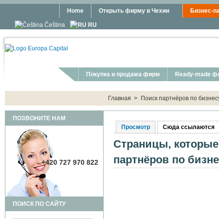
Перейти к основному содержанию
Home
Открыть фирму в Чехии
Бизнес-п
Čeština
RU
Покупка и продажа фирм
Ready-made ф
You are here:
Главная
>
Поиск партнёров по бизнес
ПОЗВОНИТЕ НАМ
Просмотр
Сюда ссылаются
(
Главные вкладки
Страницы, которые
партнёров по бизне
+420 727 970 822
ПОИСК ПО САЙТУ