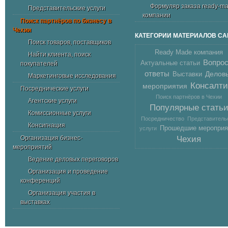
Формуляр заказа ready-m
Представительские услуги
компании
Поиск партнёров по бизнесу в
Чехии
КАТЕГОРИИ МАТЕРИАЛОВ СА
Поиск товаров, поставщиков
Ready Made компания
Найти клиента, поиск
Вопрос
Актуальные статьи
покупателей
ответы
Делов
Выставки
Маркетинговые исследования
Консалти
мероприятия
Посреднические услуги
Поиск партнёров в Чехии
Агентские услуги
Популярные стать
Комиссионные услуги
Посредничество
Представитель
Консигнация
Прошедшие мероприя
услуги
Организация бизнес-
Чехия
мероприятий
Ведение деловых переговоров
Организация и проведение
конференций
Организация участия в
выставках