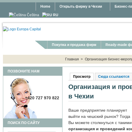
Перейти к основному содержанию
Home
Открыть фирму в Чехии
Бизнес-п
Čeština
RU
Покупка и продажа фирм
Ready-made ф
You are here:
Главная
>
Организация бизнес-мероп
ПОЗВОНИТЕ НАМ
Просмотр
(активная вкладка)
Сюда ссылаются
Главные вкладки
Организация и про
в Чехии
+420 727 970 822
Ваше предприятие планирует
выйти на чешский рынок? Тогда
Вы можете столкнуться с такими
ПОИСК ПО САЙТУ
организация и проведений к