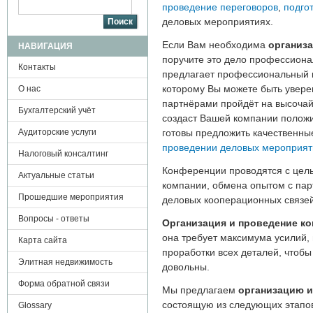
Поиск
проведение переговоров
,
подгот
деловых мероприятиях.
Если Вам необходима
организ
НАВИГАЦИЯ
поручите это дело профессиона
Контакты
предлагает профессиональный 
которому Вы можете быть увере
О нас
партнёрами пройдёт на высочай
Бухгалтерский учёт
создаст Вашей компании положи
Аудиторские услуги
готовы предложить качественн
проведении деловых мероприят
Налоговый консалтинг
Конференции проводятся с цел
Актуальные статьи
компании, обмена опытом с па
Прошедшие мероприятия
деловых кооперационных связей
Вопросы - ответы
Организация и проведение к
она требует максимума усилий,
Карта сайта
проработки всех деталей, чтобы
Элитная недвижимость
довольны.
Форма обратной связи
Мы предлагаем
организацию и
состоящую из следующих этапо
Glossary