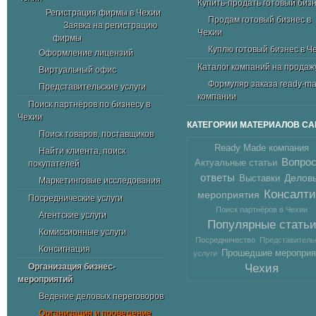
Купить-продать готовый биз
Регистрация фирмы в Чехии
Продам готовый бизнес в
Заявка на регистрацию
Чехии
фирмы
Куплю готовый бизнес в Ч
Оформление лицензий
Каталог компаний на продаж
Виртуальный офис
Формуляр заказа ready-m
Представительские услуги
компании
Поиск партнёров по бизнесу в
Чехии
КАТЕГОРИИ МАТЕРИАЛОВ СА
Поиск товаров, поставщиков
Ready Made компания
Найти клиента, поиск
Вопрос
Актуальные статьи
покупателей
ответы
Делов
Выставки
Маркетинговые исследования
Консалти
мероприятия
Посреднические услуги
Поиск партнёров в Чехии
Агентские услуги
Популярные стать
Комиссионные услуги
Посредничество
Представитель
Консигнация
Прошедшие мероприя
услуги
Организация бизнес-
Чехия
мероприятий
Ведение деловых переговоров
Организация и проведение