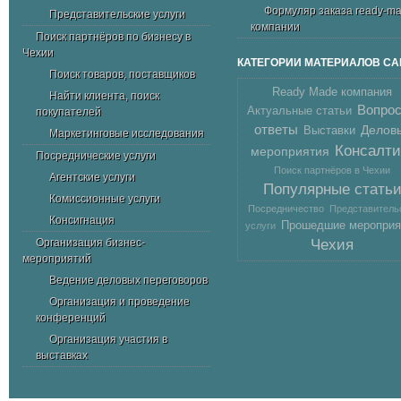
Формуляр заказа ready-m
Представительские услуги
компании
Поиск партнёров по бизнесу в
Чехии
КАТЕГОРИИ МАТЕРИАЛОВ СА
Поиск товаров, поставщиков
Ready Made компания
Найти клиента, поиск
Вопрос
Актуальные статьи
покупателей
ответы
Делов
Выставки
Маркетинговые исследования
Консалти
мероприятия
Посреднические услуги
Поиск партнёров в Чехии
Агентские услуги
Популярные стать
Комиссионные услуги
Посредничество
Представитель
Консигнация
Прошедшие мероприя
услуги
Организация бизнес-
Чехия
мероприятий
Ведение деловых переговоров
Организация и проведение
конференций
Организация участия в
выставках