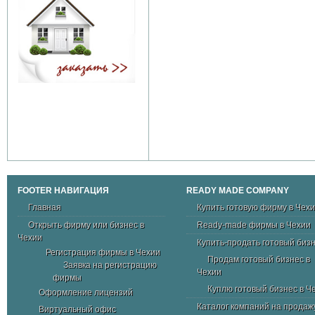
FOOTER НАВИГАЦИЯ
READY MADE COMPANY
Главная
Купить готовую фирму в Чех
Открыть фирму или бизнес в
Ready-made фирмы в Чехии
Чехии
Купить-продать готовый биз
Регистрация фирмы в Чехии
Продам готовый бизнес в
Заявка на регистрацию
Чехии
фирмы
Куплю готовый бизнес в Ч
Оформление лицензий
Каталог компаний на продаж
Виртуальный офис