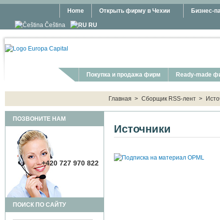
Перейти к основному содержанию
Home
Открыть фирму в Чехии
Бизнес-п
Čeština
RU
Покупка и продажа фирм
Ready-made ф
You are here:
Главная
>
Сборщик RSS-лент
>
Исто
ПОЗВОНИТЕ НАМ
Источники
+420 727 970 822
ПОИСК ПО САЙТУ