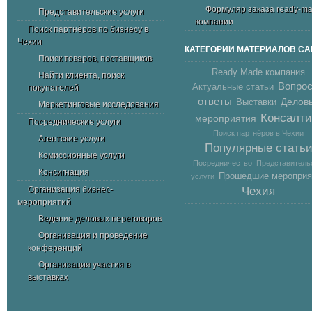
Формуляр заказа ready-m
Представительские услуги
компании
Поиск партнёров по бизнесу в
Чехии
КАТЕГОРИИ МАТЕРИАЛОВ СА
Поиск товаров, поставщиков
Ready Made компания
Найти клиента, поиск
Вопрос
Актуальные статьи
покупателей
ответы
Делов
Выставки
Маркетинговые исследования
Консалти
мероприятия
Посреднические услуги
Поиск партнёров в Чехии
Агентские услуги
Популярные стать
Комиссионные услуги
Посредничество
Представитель
Консигнация
Прошедшие мероприя
услуги
Организация бизнес-
Чехия
мероприятий
Ведение деловых переговоров
Организация и проведение
конференций
Организация участия в
выставках