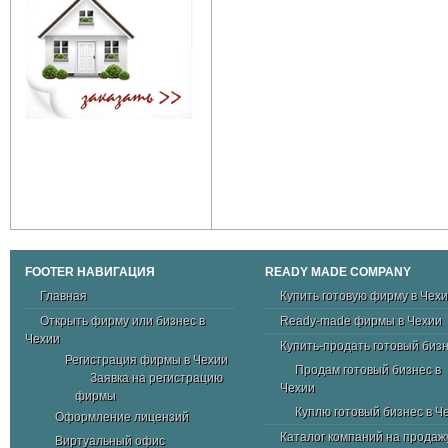
FOOTER НАВИГАЦИЯ
READY MADE COMPANY
Главная
Купить готовую фирму в Чех
Открыть фирму или бизнес в
Ready-made фирмы в Чехии
Чехии
Купить-продать готовый биз
Регистрация фирмы в Чехии
Продам готовый бизнес в
Заявка на регистрацию
Чехии
фирмы
Куплю готовый бизнес в Ч
Оформление лицензий
Каталог компаний на продаж
Виртуальный офис