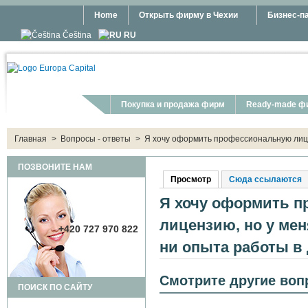
Перейти к основному содержанию
Home
Открыть фирму в Чехии
Бизнес-п
Čeština
RU
Покупка и продажа фирм
Ready-made ф
You are here:
Главная
>
Вопросы - ответы
>
Я хочу оформить профессиональную лице
ПОЗВОНИТЕ НАМ
Просмотр
(активная вкладка)
Сюда ссылаются
Главные вкладки
Я хочу оформить 
лицензию, но у мен
+420 727 970 822
ни опыта работы в
Смотрите другие воп
ПОИСК ПО САЙТУ